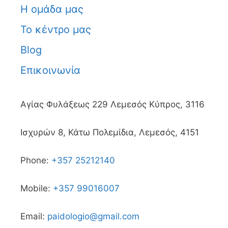
Η ομάδα μας
Το κέντρο μας
Blog
Επικοινωνία
Αγίας Φυλάξεως 229 Λεμεσός Κύπρος, 3116
Ισχυρών 8, Κάτω Πολεμίδια, Λεμεσός, 4151
Phone:
+357 25212140
Mobile:
+357 99016007
Email:
paidologio@gmail.com