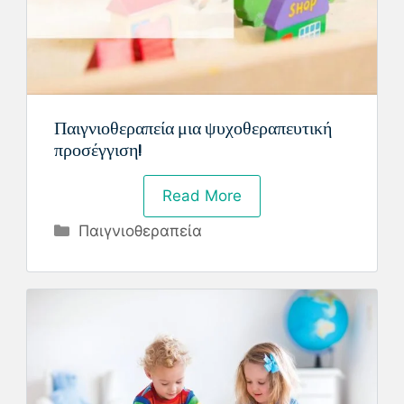
Παιγνιοθεραπεία μια ψυχοθεραπευτική
προσέγγιση!
Read More
Παιγνιοθεραπεία