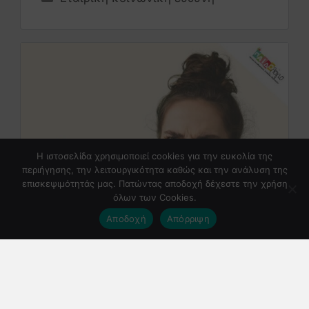
Η ιστοσελίδα χρησιμοποιεί cookies για την ευκολία της
περιήγησης, την λειτουργικότητα καθώς και την ανάλυση της
επισκεψιμότητάς μας. Πατώντας αποδοχή δέχεστε την χρήση
όλων των Cookies.
Αποδοχή
Απόρριψη
Πρέπει να Διορθώνω τα Λάθη στην
Ομιλία του Παιδιού μου;