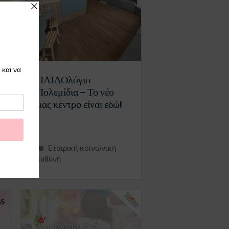
ΠΑΙΔΟλόγιο
Πολεμίδια – Το νέο
μας κέντρο είναι εδώ!
Εταιρική κοινωνική
ευθύνη