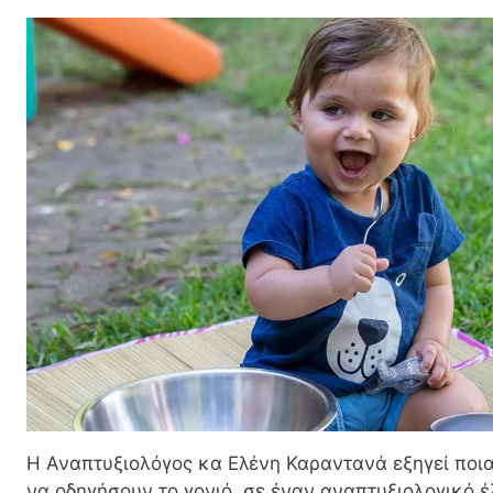
H Αναπτυξιολόγος κα Eλένη Καραντανά εξηγεί ποια
να οδηγήσουν το γονιό, σε έναν αναπτυξιολογικό έ