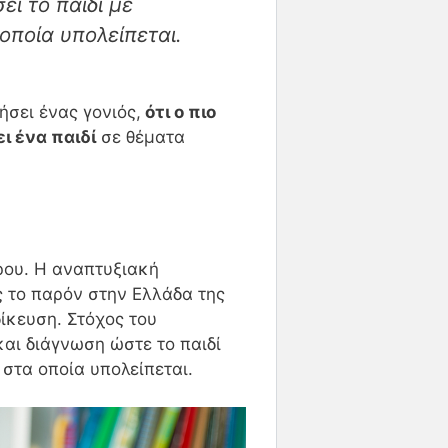
σει
το παιδί
με
ποία υπολείπεται.
ήσει ένας γονιός,
ότι ο πιο
ι ένα παιδί
σε θέματα
ρου. Η αναπτυξιακή
ος το παρόν στην Ελλάδα της
δίκευση. Στόχος του
αι διάγνωση ώστε το παιδί
στα οποία υπολείπεται.