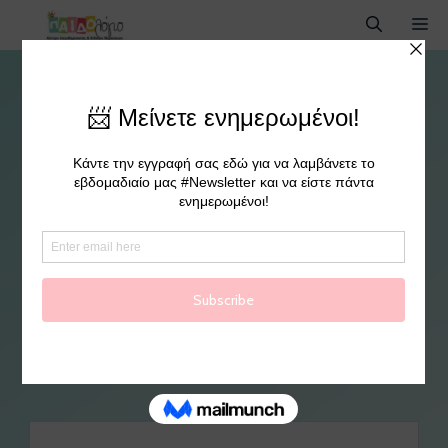
Αυτισμός. Πρώιμα
Χαρακτηριστικά του
Αυτισμού /Διαταραχές
Αυτιστικού Φάσματος
By
paidologio