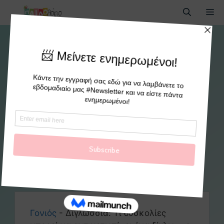
Διγλωσσία: Τι δυσκολίες
μπορεί να αντιμετωπίσει ένα
δίγλωσσο παιδί
By
paidologio
Γονιός
-
Διγλωσσία: Τι δυσκολίες