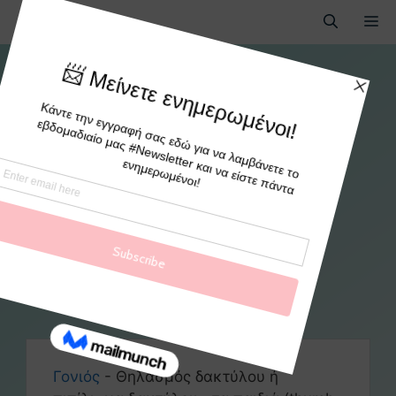
Θηλασμός δακτύλου ή
πιπίλισμα δακτύλου στα
παιδιά (thumb sucking)
By
paidologio
Γονιός
-
Θηλασμός δακτύλου ή