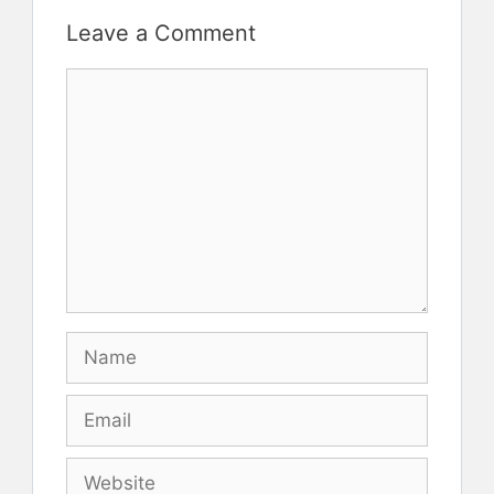
Leave a Comment