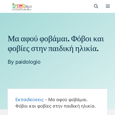
Μα αφού φοβάμαι. Φόβοι και
φοβίες στην παιδική ηλικία.
By
paidologio
Εκπαιδεύσεις
-
Μα αφού φοβάμαι.
Φόβοι και φοβίες στην παιδική ηλικία.