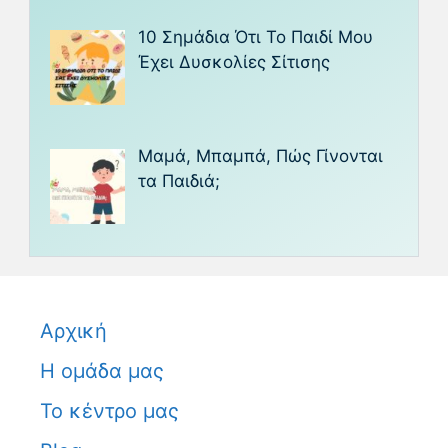
10 Σημάδια Ότι Το Παιδί Μου
Έχει Δυσκολίες Σίτισης
Μαμά, Μπαμπά, Πώς Γίνονται
τα Παιδιά;
Αρχική
Η ομάδα μας
Το κέντρο μας