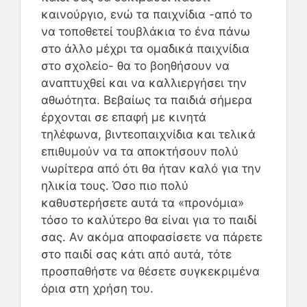
καινούργιο, ενώ τα παιχνίδια -από το
να τοποθετεί τουβλάκια το ένα πάνω
στο άλλο μέχρι τα ομαδικά παιχνίδια
στο σχολείο- θα το βοηθήσουν να
αναπτυχθεί και να καλλιεργήσει την
αθωότητα. Βεβαίως τα παιδιά σήμερα
έρχονται σε επαφή με κινητά
τηλέφωνα, βιντεοπαιχνίδια και τελικά
επιθυμούν να τα αποκτήσουν πολύ
νωρίτερα από ότι θα ήταν καλό για την
ηλικία τους. Όσο πιο πολύ
καθυστερήσετε αυτά τα «προνόμια»
τόσο το καλύτερο θα είναι για το παιδί
σας. Αν ακόμα αποφασίσετε να πάρετε
στο παιδί σας κάτι από αυτά, τότε
προσπαθήστε να θέσετε συγκεκριμένα
όρια στη χρήση του.