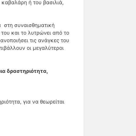
υ καβαλάρη ή του βασιλιά,
κά στη συναισθηματική
 του και το λυτρώνει από το
κανοποιήσει τις ανάγκες του
πιβάλλουν οι μεγαλύτεροι
ια δραστηριότητα,
ιότητα, για να θεωρείται