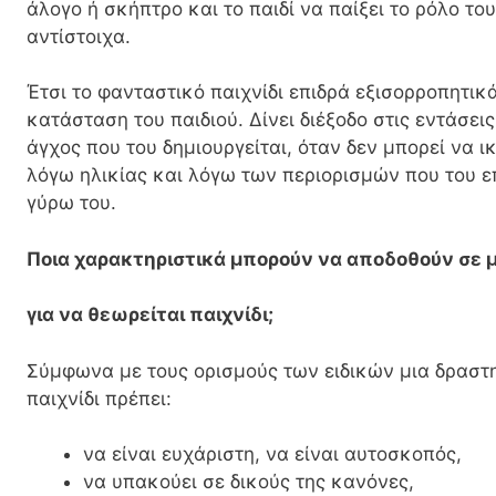
άλογο ή σκήπτρο και το παιδί να παίξει το ρόλο το
αντίστοιχα.
Έτσι το φανταστικό παιχνίδι επιδρά εξισορροπητι
κατάσταση του παιδιού. Δίνει διέξοδο στις εντάσεις
άγχος που του δημιουργείται, όταν δεν μπορεί να ι
λόγω ηλικίας και λόγω των περιορισμών που του ε
γύρω του.
Ποια χαρακτηριστικά μπορούν να αποδοθούν σε μ
για να θεωρείται παιχνίδι;
Σύμφωνα με τους ορισμούς των ειδικών μια δραστηρ
παιχνίδι πρέπει:
να είναι ευχάριστη, να είναι αυτοσκοπός,
να υπακούει σε δικούς της κανόνες,