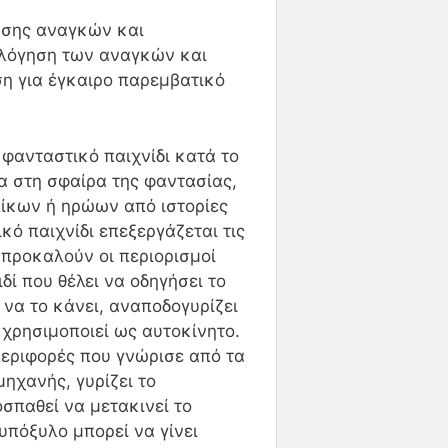
ωσης αναγκών και
ολόγηση των αναγκών και
η για έγκαιρο παρεμβατικό
 φανταστικό παιχνίδι κατά το
α στη σφαίρα της φαντασίας,
λίκων ή ηρώων από ιστορίες
ό παιχνίδι επεξεργάζεται τις
 προκαλούν οι περιορισμοί
ιδί που θέλει να οδηγήσει το
 να το κάνει, αναποδογυρίζει
 χρησιμοποιεί ως αυτοκίνητο.
μπεριφορές που γνώρισε από τα
μηχανής, γυρίζει το
οσπαθεί να μετακινεί το
υπόξυλο μπορεί να γίνει