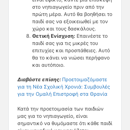
στο νηπιαγωγείο πριν από την
πρώτη μέρα. Αυτό θα βοηθήσει το
παιδί σας να εξοικειωθεί με τον
χώρο και τους δασκάλους.
Θετική Ενίσχυση:
Επαινέστε το
παιδί σας για τις μικρές του
επιτυχίες και προσπάθειες. Αυτό
θα το κάνει να νιώσει περήφανο
και αυτόποιο.
Διαβάστε επίσης:
Προετοιμαζόμαστε
για τη Νέα Σχολική Χρονιά: Συμβουλές
για την Ομαλή Επιστροφή στα Θρανία
Κατά την προετοιμασία των παιδιών
μας για το νηπιαγωγείο, είναι
σημαντικό να θυμόμαστε ότι κάθε παιδί