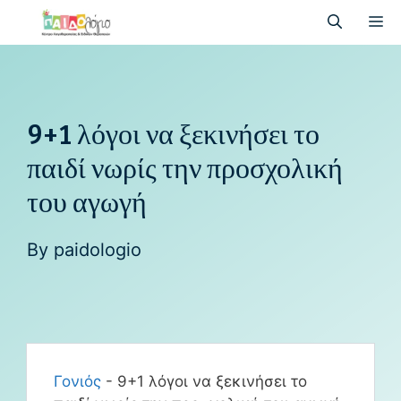
9+1 λόγοι να ξεκινήσει το
παιδί νωρίς την προσχολική
του αγωγή
By
paidologio
Γονιός
-
9+1 λόγοι να ξεκινήσει το