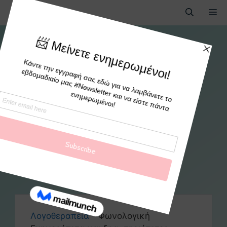
Φωνολογική Ενημερότητα
και δραστηριότητες
ανάπτυξής της
By
paidologio
Λογοθεραπεία
-
Φωνολογική