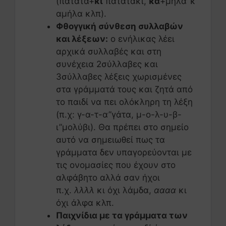
(πατάτα+
κι
“πατατάκι,
κα
+μήλα”κ
αμήλα κλπ).
Φθογγική σύνθεση συλλαβών
και λέξεων:
ο ενήλικας λέει
αρχικά συλλαβές και στη
συνέχεια 2σύλλαβες και
3σύλλαβες λέξεις χωρισμένες
στα γράμματά τους και ζητά από
το παιδί να πει ολόκληρη τη λέξη
(π.χ: γ-α-τ-α”γάτα, μ-ο-λ-υ-β-
ι”μολύβι). Θα πρέπει στο σημείο
αυτό να σημειωθεί πως τα
γράμματα δεν υπαγορεύονται με
τις ονομασίες που έχουν στο
αλφάβητο αλλά σαν ήχοι
π.χ.
λλλλ
κι όχι λάμδα,
αααα
κι
όχι άλφα κλπ.
Παιχνίδια με τα γράμματα των