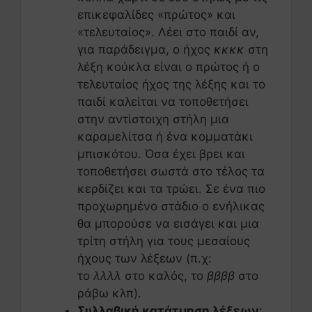
επικεφαλίδες «πρώτος» και
«τελευταίος». Λέει στο παιδί αν,
για παράδειγμα, ο ήχος
κκκκ
στη
λέξη κούκλα είναι ο πρώτος ή ο
τελευταίος ήχος της λέξης και το
παιδί καλείται να τοποθετήσει
στην αντίστοιχη στήλη μια
καραμελίτσα ή ένα κομματάκι
μπισκότου. Όσα έχει βρει και
τοποθετήσει σωστά στο τέλος τα
κερδίζει και τα τρώει. Σε ένα πιο
προχωρημένο στάδιο ο ενήλικας
θα μπορούσε να εισάγει και μια
τρίτη στήλη για τους μεσαίους
ήχους των λέξεων (π.χ:
το
λλλλ
στο καλός, το
ββββ
στο
ράβω κλπ).
Συλλαβική κατάτμηση λέξεων
: