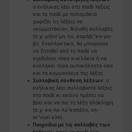
ο ενήλικας λέει στο παιδί λέξεις
και το παιδί με παλαμάκια
χωρίζει τις λέξεις σε
«κομματάκια», δηλαδή συλλαβές
(π.χ: μήλο”μη-λο, καράβι”κα-ρα-
βι). Εναλλακτικά, θα μπορούσε
να ζητηθεί από το παιδί να
σχεδιάσει τόσα κυκλάκια ή να
κολλήσει τόσα αυτοκόλλητα όσα
και τα κομματάκια της λέξης.
Συλλαβική σύνθεση λέξεων
: ο
ενήλικας λέει συλλαβιστά λέξεις
στο παιδί κι εκείνο πρέπει να
βρει και να πει τη λέξη ολόκληρη
(π.χ: κα-πε-λο”καπέλο, νη-
σι”νησί κλπ).
Παιχνίδια με τις συλλαβές των
λέξεων
: αφού το παιδί έχει