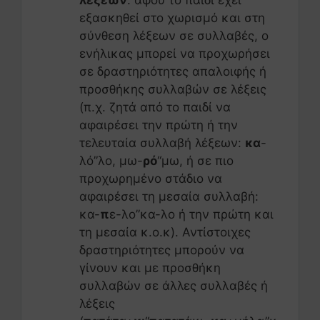
εξασκηθεί στο χωρισμό και στη
σύνθεση λέξεων σε συλλαβές, ο
ενήλικας μπορεί να προχωρήσει
σε δραστηριότητες απαλοιφής ή
προσθήκης συλλαβών σε λέξεις
(π.χ. ζητά από το παιδί να
αφαιρέσει την πρώτη ή την
τελευταία συλλαβή λέξεων:
κα
-
λό”λο, μω-
ρό
“μω, ή σε πιο
προχωρημένο στάδιο να
αφαιρέσει τη μεσαία συλλαβή:
κα-
π
ε-λο”κα-λο ή την πρώτη και
τη μεσαία κ.ο.κ). Αντίστοιχες
δραστηριότητες μπορούν να
γίνουν και με προσθήκη
συλλαβών σε άλλες συλλαβές ή
λέξεις