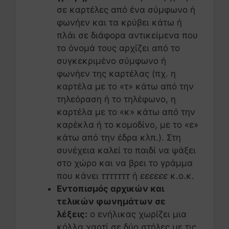
σε καρτέλες από ένα σύμφωνο ή
φωνήεν και τα κρύβει κάτω ή
πλάι σε διάφορα αντικείμενα που
το όνομά τους αρχίζει από το
συγκεκριμένο σύμφωνο ή
φωνήεν της καρτέλας (πχ. η
καρτέλα με το «τ» κάτω από την
τηλεόραση ή το τηλέφωνο, η
καρτέλα με το «κ» κάτω από την
καρέκλα ή το κομοδίνο, με το «ε»
κάτω από την έδρα κλπ.). Στη
συνέχεια καλεί το παιδί να ψάξει
στο χώρο και να βρει το γράμμα
που κάνει
τττττττ
ή
εεεεεε
κ.ο.κ.
Εντοπισμός αρχικών και
τελικών φωνημάτων σε
λέξεις:
ο ενήλικας χωρίζει μια
κόλλα χαρτί σε δύο στήλες με τις