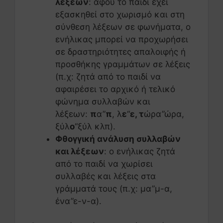
λέξεων
: αφού το παιδί έχει
εξασκηθεί στο χωρισμό και στη
σύνθεση λέξεων σε φωνήματα, ο
ενήλικας μπορεί να προχωρήσει
σε δραστηριότητες απαλοιφής ή
προσθήκης γραμμάτων σε λέξεις
(π.χ: ζητά από το παιδί να
αφαιρέσει το αρχικό ή τελικό
φώνημα συλλαβών και
λέξεων:
π
α”
π
, λ
ε
“
ε, τ
ώρα”ώρα,
ξύλ
ο
“ξύλ κλπ).
Φθογγική ανάλυση συλλαβών
και λέξεων
: ο ενήλικας ζητά
από το παιδί να χωρίσει
συλλαβές και λέξεις στα
γράμματά τους (π.χ: μα”μ-α,
ένα”ε-ν-α).