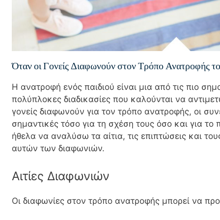
Όταν οι Γονείς Διαφωνούν στον Τρόπο Ανατροφής το
Η ανατροφή ενός παιδιού είναι μια από τις πιο ση
πολύπλοκες διαδικασίες που καλούνται να αντιμετω
γονείς διαφωνούν για τον τρόπο ανατροφής, οι συν
σημαντικές τόσο για τη σχέση τους όσο και για το π
ήθελα να αναλύσω τα αίτια, τις επιπτώσεις και το
αυτών των διαφωνιών.
Αιτίες Διαφωνιών
Οι διαφωνίες στον τρόπο ανατροφής μπορεί να πρ