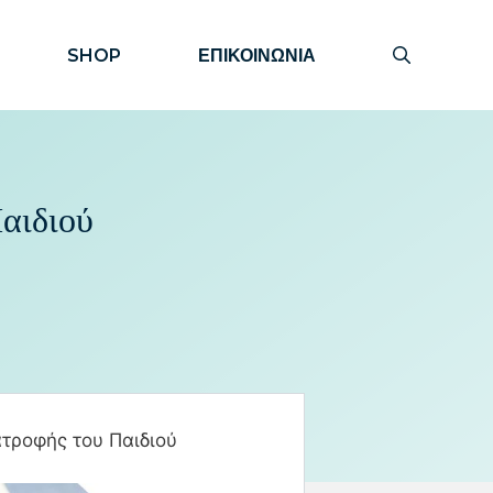
SHOP
ΕΠΙΚΟΙΝΩΝΙΑ
αιδιού
τροφής του Παιδιού