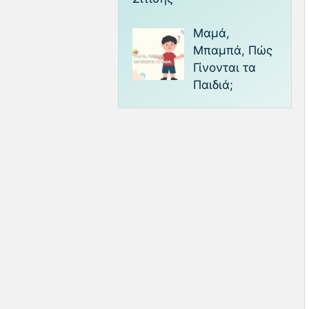
Μαμά,
Μπαμπά, Πώς
Γίνονται τα
Παιδιά;