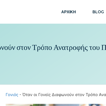
ΑΡΧΙΚΗ
BLOG
ωνούν στον Τρόπο Ανατροφής του Π
Γονιός
-
Όταν οι Γονείς Διαφωνούν στον Τρόπο Ανα