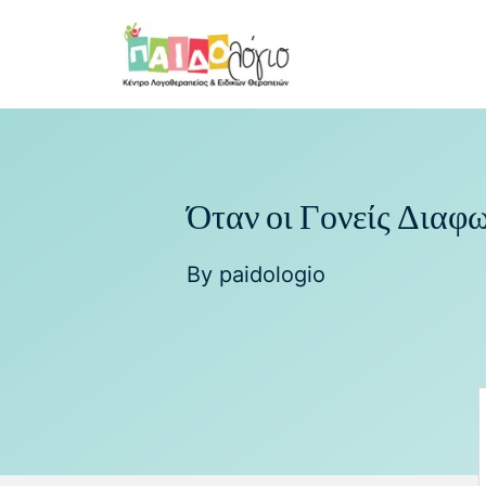
Όταν οι Γονείς Διαφ
By
paidologio