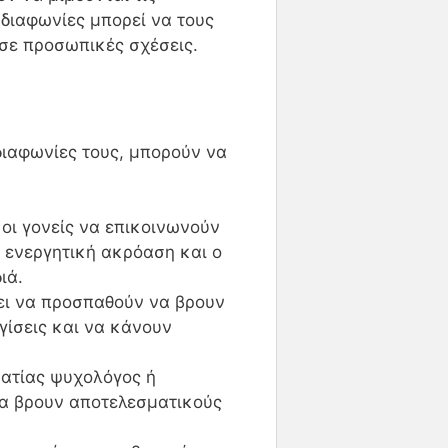
 διαφωνίες μπορεί να τους
 σε προσωπικές σχέσεις.
 διαφωνίες τους, μπορούν να
 οι γονείς να επικοινωνούν
 Η ενεργητική ακρόαση και ο
ιά.
πει να προσπαθούν να βρουν
γίσεις και να κάνουν
ματίας ψυχολόγος ή
να βρουν αποτελεσματικούς