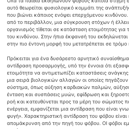
Όλα τα παιδιά εκδηλώνουν φόβους κάποια στιγμή στ
αυτό θεωρείται φυσιολογικό κομμάτι της ανάπτυξής
που βιώνει κάποιος ενόψει επερχόμενου κινδύνου. 
από το περιβάλλον, μια σύγκρουση στόχων ή έλλει
οργανισμός τίθεται σε κατάσταση ετοιμότητας για 
του κινδύνου. Στην ήπια έκφανσή του εκδηλώνεται
στην πιο έντονη μορφή του μετατρέπεται σε τρόμο 
Πρόκειται για ένα δυσάρεστο αρνητικό συναίσθημα.
αντίδραση προσαρμογής, υπό την έννοια ότι εξασφα
ετοιμότητα να αντιμετωπίζει καταστάσεις ανάγκης
μια σειρά βιολογικών αλλαγών οι οποίες πηγάζουν
σύστημα, όπως αύξηση καρδιακών παλμών, αύξηση
ένταση και συσπάσεις μυών, εφίδρωση και ξηροστο
ροή και κατευθύνεται προς τα μέρη του σώματος π
ενέργεια, εμφανίζεται μια αντίδραση που είναι γν
φυγή». Χαρακτηριστική αντίδραση του φόβου είναι η
απομάκρυνση από την πηγή του φόβου. ΟΙ φόβοι ε