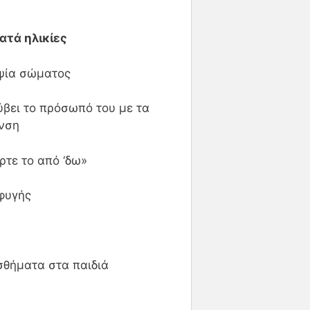
ατά ηλικίες
μψία σώματος
βει το πρόσωπό του με τα
υνση
ρτε το από ‘δω»
φυγής
σθήματα στα παιδιά