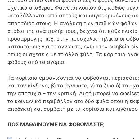
Ωστόσο οι πιο κοινοί φόβοι όπως ο φόβος θανάτο
σχετικά σταθεροί. Φαίνεται λοιπόν ότι, καθώς μεγαλ
μεταβάλλονται από απτούς και συγκεκριμένους σε
απροσδιόριστους. Η ανάλυση των παιδικών φόβων 
στάδια της ανάπτυξής τους, δείχνει ότι κάθε ηλικί
προσαρμογής, π.χ. στην προσχολική ηλικία οι φόβοι
καταστάσεις για το άγνωστο, ενώ στην εφηβεία είν
όπως οι σχέσεις με το άλλο φύλο. Τα κορίτσια αν
φόβους από τα αγόρια.
Τα κορίτσια εμφανίζονται να φοβούνται περισσότερ
και τον κίνδυνο, β) το άγνωστο, γ) τα ζώα δ) το σχο
την αποτυχία – την κριτική. Αυτό μπορεί να οφείλ
το κοινωνικό περιβάλλον στα δύο φύλα όπου η έκφ
αποδεκτή και συμβατή με τα κορίτσια και λιγότερο
ΠΩΣ ΜΑΘΑΙΝΟΥΜΕ ΝΑ ΦΟΒΟΜΑΣΤΕ;