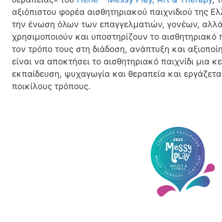
αξιόπιστου φορέα αισθητηριακού παιχνιδιού της Ε
την ένωση όλων των επαγγελματιών, γονέων, αλλά 
χρησιμοποιούν και υποστηρίζουν το αισθητηριακό 
τον τρόπο τους στη διάδοση, ανάπτυξη και αξιοποίη
είναι να αποκτήσει το αισθητηριακό παιχνίδι μια κ
εκπαίδευση, ψυχαγωγία και θεραπεία και εργάζετα
ποικίλους τρόπους.