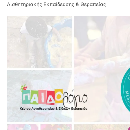
Αισθητηριακής Εκπαίδευσης & Θεραπείας