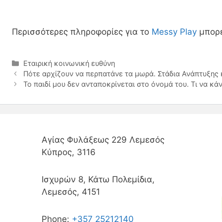
Περισσότερες πληροφορίες για το
Messy Play
μπορε
Εταιρική κοινωνική ευθύνη
Πότε αρχίζουν να περπατάνε τα μωρά. Στάδια Ανάπτυξης 
Το παιδί μου δεν ανταποκρίνεται στο όνομά του. Τι να κά
Αγίας Φυλάξεως 229 Λεμεσός
Κύπρος, 3116
Ισχυρών 8, Κάτω Πολεμίδια,
Λεμεσός, 4151
Phone:
+357 25212140