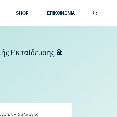
SHOP
ΕΠΙΚΟΙΝΩΝΙΑ
κής Εκπαίδευσης &
Cyprus – Σύλλογος