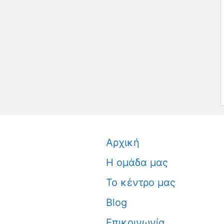
Αρχική
Η ομάδα μας
Το κέντρο μας
Blog
Επικοινωνία